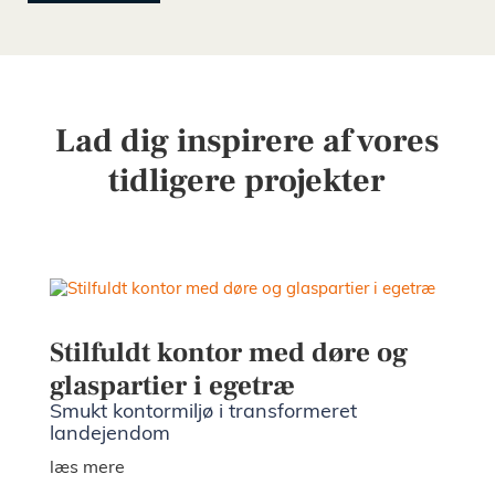
Til ark
Lad dig inspirere af vores
Bæredy
tidligere projekter
EPD
Prisek
Katalog
Stilfuldt kontor med døre og
glaspartier i egetræ
Smukt kontormiljø i transformeret
Om os
landejendom
læs mere
Besøg v