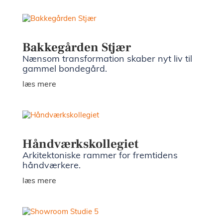
showr
Bakkegården Stjær
Presse 
Nænsom transformation skaber nyt liv til
gammel bondegård.
nyhede
læs mere
Kontak
Ledige
Håndværkskollegiet
Arkitektoniske rammer for fremtidens
stilling
håndværkere.
læs mere