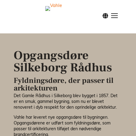
Forside
Klassis
Opgangsdøre
Modern
Silkeborg Rådhus
Nordic
Fyldningsdøre, der passer til
arkitekturen
Inspira
Det Gamle Rådhus i Silkeborg blev bygget i 1857. Det
er en smuk, gammel bygning, som nu er blevet
renoveret i dyb respekt for den oprindelige arkitektur.
Facade
Vahle har leveret nye opgangsdøre til bygningen.
Opgangsdørene er udført som fyldningsdøre, som
passer til arkitekturen tilføjet den nødvendige
Brandd
brandcertificering.