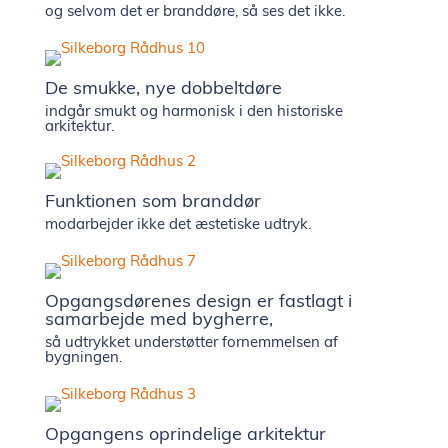
og selvom det er branddøre, så ses det ikke.
showr
De smukke, nye dobbeltdøre
Presse 
indgår smukt og harmonisk i den historiske
arkitektur.
nyhede
Funktionen som branddør
Kontak
modarbejder ikke det æstetiske udtryk.
Ledige
Opgangsdørenes design er fastlagt i
samarbejde med bygherre,
stilling
så udtrykket understøtter fornemmelsen af
bygningen.
Opgangens oprindelige arkitektur