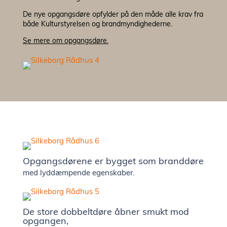
De nye opgangsdøre opfylder på den måde alle krav fra
både Kulturstyrelsen og brandmyndighederne.
Til ark
Se mere om opgangsdøre.
Bæredy
EPD
Prisek
Katalog
Opgangsdørene er bygget som branddøre
med lyddæmpende egenskaber.
Om os
De store dobbeltdøre åbner smukt mod
opgangen,
Besøg v