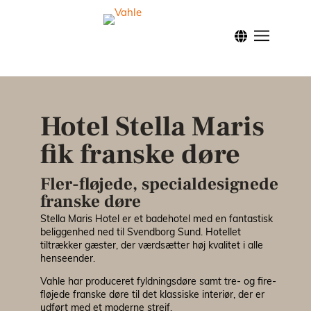
Forside
Klassis
Hotel Stella Maris
Modern
fik franske døre
Nordic
Fler-fløjede, specialdesignede
franske døre
Inspira
Stella Maris Hotel er et badehotel med en fantastisk
beliggenhed ned til Svendborg Sund. Hotellet
tiltrækker gæster, der værdsætter høj kvalitet i alle
henseender.
Facade
Vahle har produceret fyldningsdøre samt tre- og fire-
fløjede franske døre til det klassiske interiør, der er
Brandd
udført med et moderne strejf.