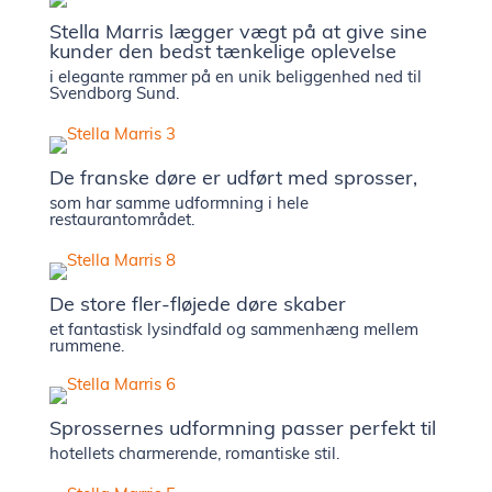
Stella Marris lægger vægt på at give sine
showr
kunder den bedst tænkelige oplevelse
i elegante rammer på en unik beliggenhed ned til
Svendborg Sund.
Presse 
nyhede
De franske døre er udført med sprosser,
som har samme udformning i hele
restaurantområdet.
Kontak
De store fler-fløjede døre skaber
Ledige
et fantastisk lysindfald og sammenhæng mellem
rummene.
stilling
Sprossernes udformning passer perfekt til
hotellets charmerende, romantiske stil.