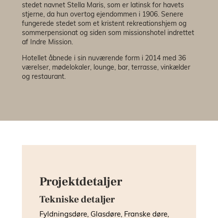
stedet navnet Stella Maris, som er latinsk for havets
stjerne, da hun overtog ejendommen i 1906. Senere
fungerede stedet som et kristent rekreationshjem og
sommerpensionat og siden som missionshotel indrettet
af Indre Mission.
Hotellet åbnede i sin nuværende form i 2014 med 36
værelser, mødelokaler, lounge, bar, terrasse, vinkælder
og restaurant.
Projektdetaljer
Tekniske detaljer
Fyldningsdøre, Glasdøre, Franske døre,