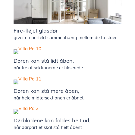
showr
Presse 
Fire-fløjet glasdør
giver en perfekt sammenhæng mellem de to stuer.
nyhede
Døren kan stå lidt åben,
Kontak
når tre af sektionerne er fikserede.
Ledige
Døren kan stå mere åben,
stilling
når hele midtersektionen er åbnet.
Dørbladene kan foldes helt ud,
når dørpartiet skal stå helt åbent.