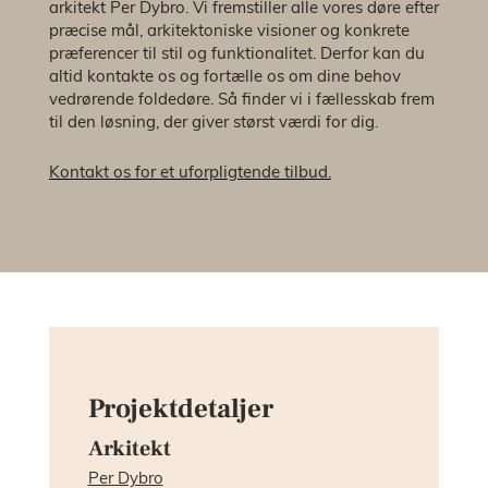
arkitekt Per Dybro. Vi fremstiller alle vores døre efter
præcise mål, arkitektoniske visioner og konkrete
præferencer til stil og funktionalitet. Derfor kan du
altid kontakte os og fortælle os om dine behov
vedrørende foldedøre. Så finder vi i fællesskab frem
til den løsning, der giver størst værdi for dig.
Kontakt os for et uforpligtende tilbud.
Projektdetaljer
Arkitekt
Per Dybro