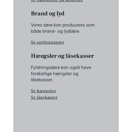
Brand og lyd
Vores døre kan produceres som
både brand- og lyddøre.
Se snittegninger
Hængsler og låsekasser
Fyldningsdøre kan også have
forskellige hængsler og
låsekasser.
Se hængsler
Se låsekasser