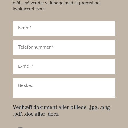
mål – så vender vi tilbage med et præcist og
kvalificeret svar.
Vedhæft dokument eller billede: .jpg, .png,
.pdf, .doc eller .docx