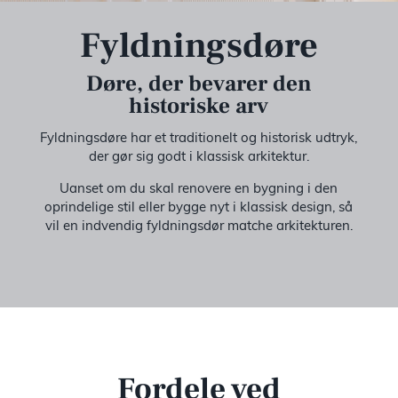
Fyldningsdøre
Til ark
Døre, der bevarer den
historiske arv
Bæredy
Fyldningsdøre har et traditionelt og historisk udtryk,
der gør sig godt i klassisk arkitektur.
EPD
Uanset om du skal renovere en bygning i den
oprindelige stil eller bygge nyt i klassisk design, så
Prisek
vil en indvendig fyldningsdør matche arkitekturen.
Katalog
Om os
Fordele ved
Besøg v