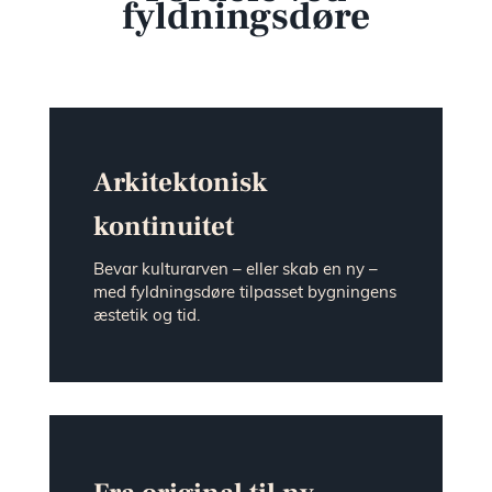
fyldningsdøre
showr
Presse 
nyhede
Arkitektonisk
kontinuitet
Kontak
Bevar kulturarven – eller skab en ny –
med fyldningsdøre tilpasset bygningens
Ledige
æstetik og tid.
stilling