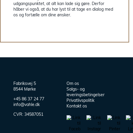
udgangspunktet, at alt kan lade sig gøre. Derfor
håber vi også, at du har lyst til at tage en dialog med
os og fortælle om dine ønsker.
Fabriksvej 5
Om os
8544 Mørke
Salgs- og
leveringsbetingelser
+45 86 37 24 77
Privatlivspolitik
info@vahle.dk
Kontakt os
CVR:
34587051