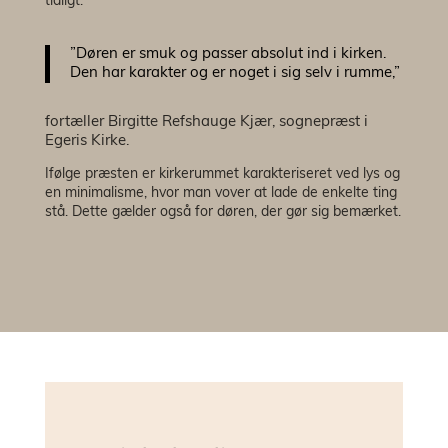
tidligt.
”Døren er smuk og passer absolut ind i kirken.
Den har karakter og er noget i sig selv i rumme,”
fortæller Birgitte Refshauge Kjær, sognepræst i
Egeris Kirke.
Ifølge præsten er kirkerummet karakteriseret ved lys og
en minimalisme, hvor man vover at lade de enkelte ting
stå. Dette gælder også for døren, der gør sig bemærket.