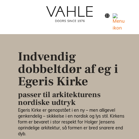
Forside
Klassis
Indvendig
Modern
dobbeltdør af eg i
Egeris Kirke
Nordic
passer til arkitekturens
Inspira
nordiske udtryk
Egeris Kirke er genopstået i en ny – men alligevel
Facade
genkendelig – skikkelse i en nordisk og lys stil. Kirkens
form er bevaret i stor respekt for Holger Jensens
oprindelige arkitektur, så formen er bred snarere end
dyb.
Brandd