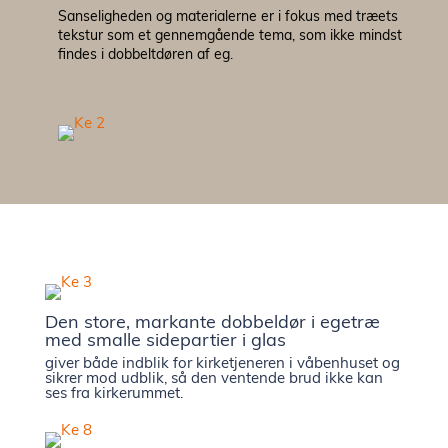
Sanseligheden og materialerne er i fokus med træets
tekstur som et gennemgående tema, som ikke mindst
Til ark
findes i dobbeltdøren af eg.
Bæredy
EPD
Prisek
Katalog
Den store, markante dobbeldør i egetræ
med smalle sidepartier i glas
giver både indblik for kirketjeneren i våbenhuset og
Om os
sikrer mod udblik, så den ventende brud ikke kan
ses fra kirkerummet.
Besøg v