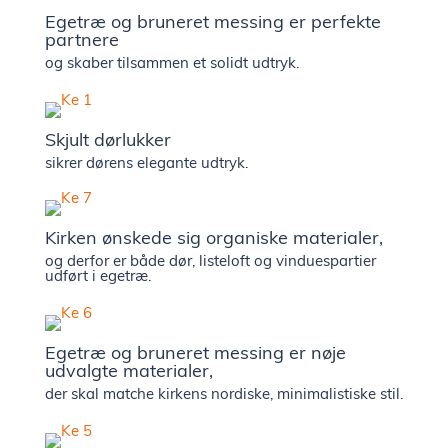
Egetræ og bruneret messing er perfekte
showr
partnere
og skaber tilsammen et solidt udtryk.
Presse 
Skjult dørlukker
nyhede
sikrer dørens elegante udtryk.
Kontak
Kirken ønskede sig organiske materialer,
og derfor er både dør, listeloft og vinduespartier
Ledige
udført i egetræ.
stilling
Egetræ og bruneret messing er nøje
udvalgte materialer,
der skal matche kirkens nordiske, minimalistiske stil.