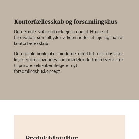
Kontorfællesskab og forsamlingshus
Den Gamle Nationalbank ejes i dag af House of
Innovation, som tilbyder virksomheder at leje sig ind i et
kontorfællesskab.
Den gamle banksal er moderne indrettet med klassiske
linjer. Salen anvendes som mødelokale for erhverv eller
til private selskaber ifølge et nyt
forsamlingshuskoncept.
Projektdetaljer