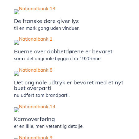
showr
De franske døre giver lys
til en mørk gang uden vinduer.
Presse 
nyhede
Buerne over dobbetdørene er bevaret
som i det originale byggeri fra 1920’erne.
Kontak
Det originale udtryk er bevaret med et nyt
Ledige
buet overparti
nu udført som brandparti.
stilling
Karmoverføring
er en lille, men væsentlig detalje.