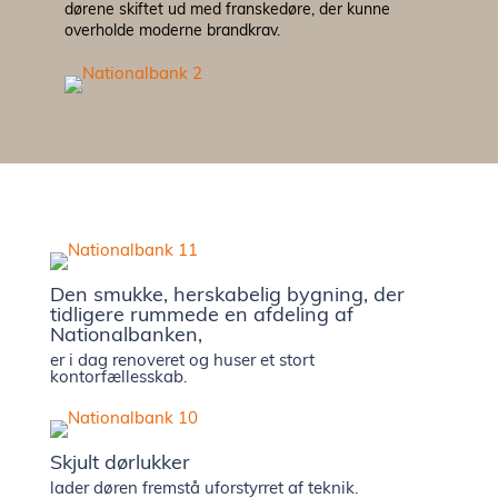
dørene skiftet ud med franskedøre, der kunne
overholde moderne brandkrav.
Til ark
Bæredy
EPD
Prisek
Den smukke, herskabelig bygning, der
tidligere rummede en afdeling af
Nationalbanken,
Katalog
er i dag renoveret og huser et stort
kontorfællesskab.
Om os
Skjult dørlukker
Besøg v
lader døren fremstå uforstyrret af teknik.