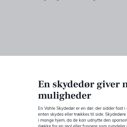
En skydedør giver 
muligheder
En Vahle Skydedør er en dør, der sidder fast i
enten skydes eller trækkes til side. Skydedør
i mange hjem, da de kan udnytte den sparso
dække for en reol eller fungere som rumdeler