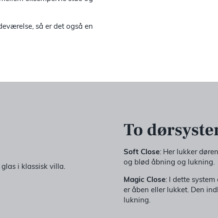
adeværelse, så er det også en
To dørsyst
Soft Close
: Her lukker døren
og blød åbning og lukning.
as i klassisk villa.
Magic Close
: I dette syste
er åben eller lukket. Den i
lukning.