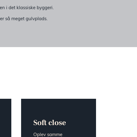
n i det klassiske byggeri.
æver så meget gulvplads.
Soft close
Oplev samme