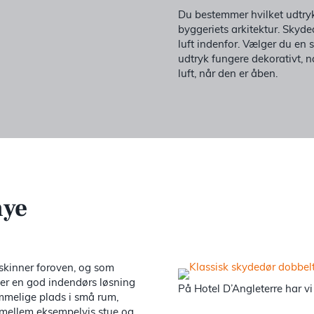
Du bestemmer hvilket udtryk, 
byggeriets arkitektur. Skyde
luft indenfor. Vælger du en s
udtryk fungere dekorativt, nå
luft, når den er åben.
nye
 skinner foroven, og som
e er en god indendørs løsning
På Hotel D’Angleterre har v
mmelige plads i små rum,
 mellem eksempelvis stue og