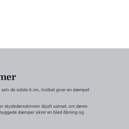
emer
 selv de sidste ti cm., hvilket giver en dæmpet
m er skydedørsskinnen skjult uanset, om døren
ndbyggede dæmper sikrer en blød åbning og