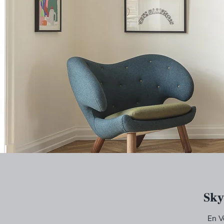
Sky
En V