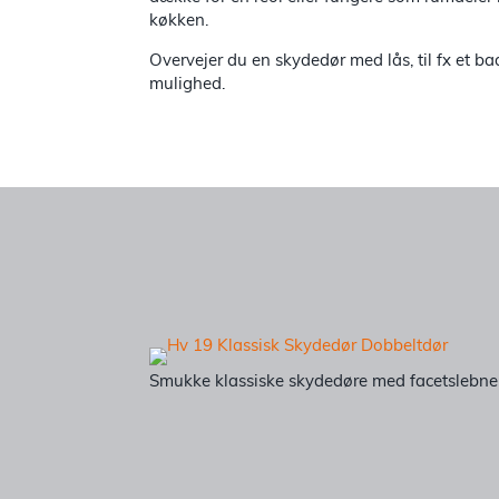
køkken.
Overvejer du en skydedør med lås, til fx et b
mulighed.
Smukke klassiske skydedøre med facetslebne gl