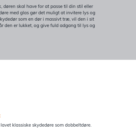
døren skal have for at passe til din stil eller
døre med glas gør det muligt at invitere lys og
kydedør som en dør i massivt træ, vil den i sit
r den er lukket, og give fuld adgang til lys og
i lavet klassiske skydedøre som dobbeltdøre.