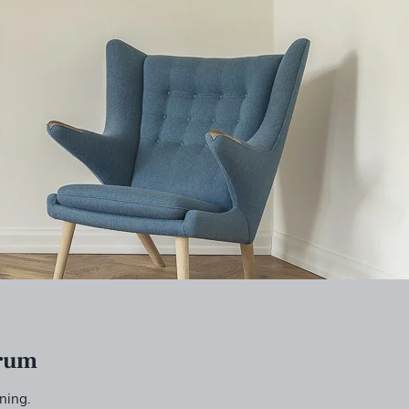
 rum
ning.