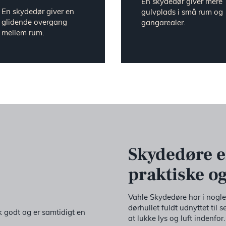
En skydedør giver mere
En skydedør giver en
gulvplads i små rum og
glidende overgang
gangarealer.
mellem rum.
Skydedøre e
praktiske o
Vahle Skydedøre har i nogle 
dørhullet fuldt udnyttet til s
 godt og er samtidigt en
at lukke lys og luft indenfor.