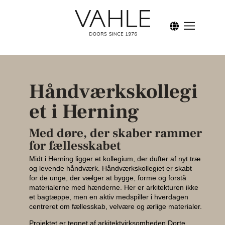
Forside
Klassis
Håndværkskollegi
Modern
et i Herning
Nordic
Med døre, der skaber rammer
for fællesskabet
Inspira
Midt i Herning ligger et kollegium, der dufter af nyt træ
og levende håndværk. Håndværkskollegiet er skabt
for de unge, der vælger at bygge, forme og forstå
materialerne med hænderne. Her er arkitekturen ikke
Facade
et bagtæppe, men en aktiv medspiller i hverdagen
centreret om fællesskab, velvære og ærlige materialer.
Brandd
Projektet er tegnet af arkitektvirksomheden Dorte