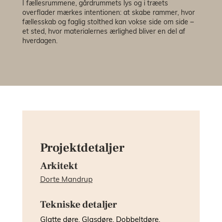
I fællesrummene, gårdrummets lys og i træets
overflader mærkes intentionen: at skabe rammer, hvor
fællesskab og faglig stolthed kan vokse side om side –
et sted, hvor materialernes ærlighed bliver en del af
hverdagen.
Projektdetaljer
Arkitekt
Dorte Mandrup
Tekniske detaljer
Glatte døre, Glasdøre, Dobbeltdøre,