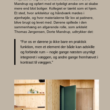
Mandrup og opført med et tydeligt ønske om at skabe
mere end blot boliger. Kollegiet er tænkt som et hjem.
Et sted, hvor arkitektur og håndværk mødes i
Til ark
øjenhøjde, og hvor materialerne får lov at patinere,
blive brugt og levet med. Dørene spillede i den
sammenhæng en afgørende rolle, som arkitekt
Bæredy
Thomas Jørgensen, Dorte Mandrup, udtrykker det:
“For os er dørene jo ikke bare en praktisk
EPD
funktion, men et element der både kan adskille
og forbinde rum – nogle gange næsten usynligt
integreret i væggen, og andre gange fremhævet i
Prisek
kontrast til væggen.”
Katalog
Om os
Besøg v