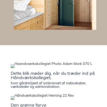
showr
Presse 
nyhede
Kontak
Ledige
Dette blik møder dig, når du træder ind på
Håndværkskollegiet,
stilling
hvor gårdmiljøet af omkranset af naboskaber,
værksteder og administration.
Den grønne farve