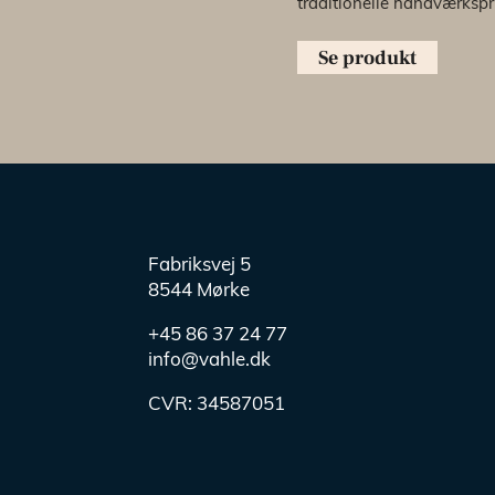
traditionelle håndværkspr
Se produkt
Fabriksvej 5
8544 Mørke
+45 86 37 24 77
info@vahle.dk
CVR:
34587051