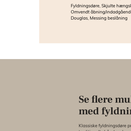
Fyldningsdøre, Skjulte hængsl
Omvendt åbning/indadgåend
Douglas, Messing beslåning
Se flere m
med fyldni
Klassiske fyldningsdøre p