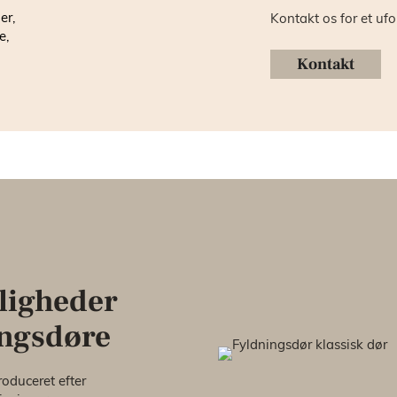
er,
Kontakt os for et ufo
e,
Kontakt
uligheder
ngsdøre
roduceret efter