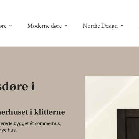
øre
Moderne døre
Nordic Design
sdøre i
erhuset i klitterne
lerede bygget ét sommerhus,
nye hus.