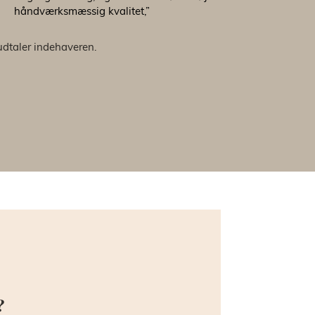
håndværksmæssig kvalitet,”
udtaler indehaveren.
?