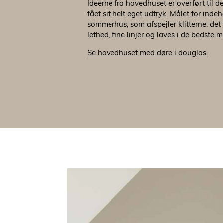
Ideerne fra hovedhuset er overført til d
fået sit helt eget udtryk. Målet for ind
sommerhus,
som afspejler klitterne, det
lethed, fine linjer og laves i de bedste m
Se hovedhuset med døre i douglas.