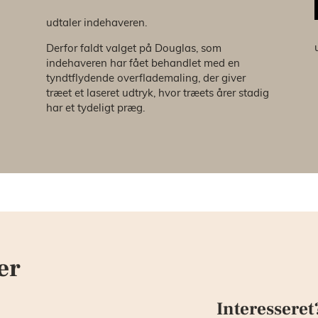
udtaler indehaveren.
Derfor faldt valget på Douglas, som
indehaveren har fået behandlet med en
tyndtflydende overflademaling, der giver
træet et laseret udtryk, hvor træets årer stadig
har et tydeligt præg.
er
Interesseret