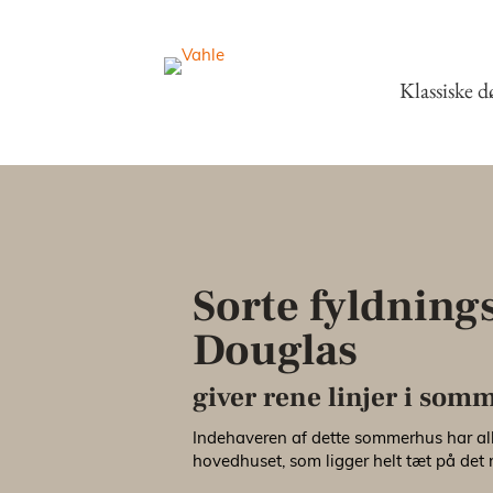
Klassiske d
Sorte fyldning
Douglas
giver rene linjer i somm
Indehaveren af dette sommerhus har al
hovedhuset, som ligger helt tæt på det 