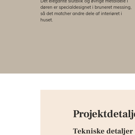
Det elegante slutblik og øvrige metaldele i
døren er specialdesignet i bruneret messing,
så det matcher andre dele af interiøret i
huset.
Projektdetalj
Tekniske detaljer