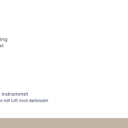
sing
et.
t indrammet
lidt luft mod dørbladet.