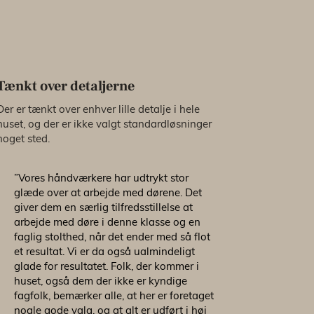
Tænkt over detaljerne
Der er tænkt over enhver lille detalje i hele
huset, og der er ikke valgt standardløsninger
noget sted.
”Vores håndværkere har udtrykt stor
glæde over at arbejde med dørene. Det
giver dem en særlig tilfredsstillelse at
arbejde med døre i denne klasse og en
faglig stolthed, når det ender med så flot
et resultat. Vi er da også ualmindeligt
glade for resultatet. Folk, der kommer i
huset, også dem der ikke er kyndige
fagfolk, bemærker alle, at her er foretaget
nogle gode valg, og at alt er udført i høj