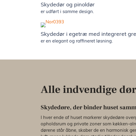
Skydedør og pinoldør
er udført i samme design.
Skydedør i egetræ med integreret gr
er en elegant og raffineret løsning.
Alle indvendige dør
Skydedøre, der binder huset sam
I hver ende af huset markerer skydedøre ov
opholdsrum og private zoner som køkken-alr
dørene står åbne, skaber de en harmonisk g