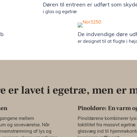
Døren til entreen er udført som skyd
i glas og egetræ
eb
De indvendige døre udfø
er designet til at flugte i h
e er lavet i egetræ, men er m
men
Pinoldøre: En varm o
ergangene mellem
Pinoldørene kombinerer lys
um og soveværelse. Når
taktilitet fra massivt egetr
ennemstrømning af lys og
glasvæg ind til hjemmekont