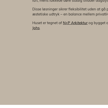
luft, mens lukkede døre stadig tillader dagsl
Disse løsninger sikrer fleksibilitet uden at 
æstetiske udtryk – en balance mellem privatl
Huset er tegnet af
N+P Arkitektur
og bygget 
Johs
.