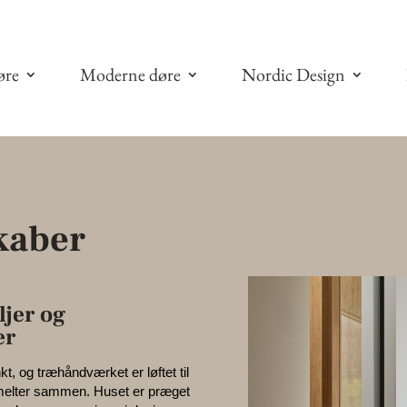
øre
Moderne døre
Nordic Design
kaber
ljer og
er
t, og træhåndværket er løftet til
 smelter sammen. Huset er præget