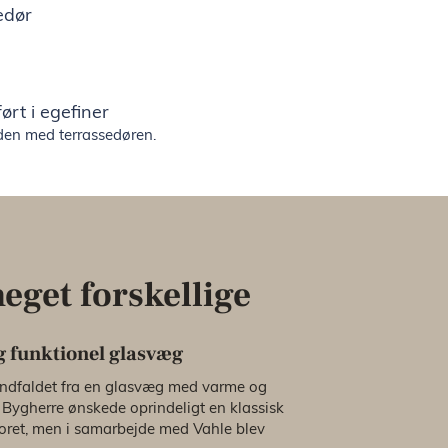
edør
rt i egefiner
øjden med terrassedøren.
eget forskellige
g funktionel glasvæg
indfaldet fra en glasvæg med varme og
æ. Bygherre ønskede oprindeligt en klassisk
oret, men i samarbejde med Vahle blev