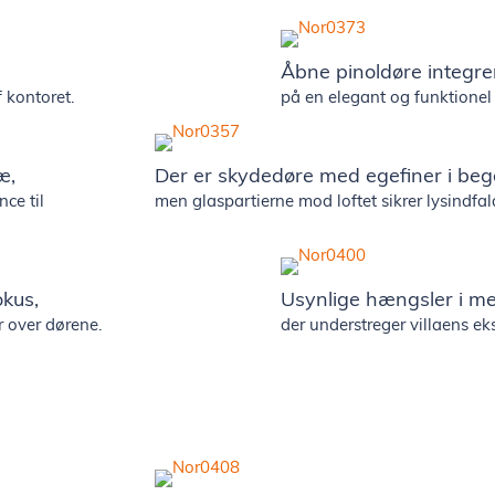
Åbne pinoldøre integre
 kontoret.
på en elegant og funktionel
æ,
Der er skydedøre med egefiner i beg
ce til
men glaspartierne mod loftet sikrer lysindfal
okus,
Usynlige hængsler i mes
r over dørene.
der understreger villaens eksk