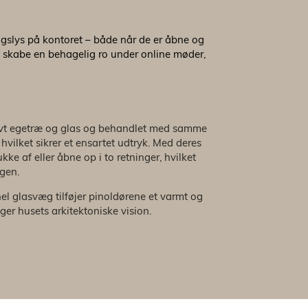
agslys på kontoret – både når de er åbne og
i skabe en behagelig ro under online møder,
sivt egetræ og glas og behandlet med samme
hvilket sikrer et ensartet udtryk. Med deres
kke af eller åbne op i to retninger, hvilket
agen.
nel glasvæg tilføjer pinoldørene et varmt og
ger husets arkitektoniske vision.