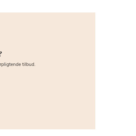
?
rpligtende tilbud.