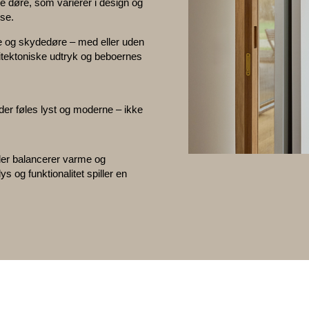
 døre, som varierer i design og
se.
re og skydedøre – med eller uden
kitektoniske udtryk og beboernes
der føles lyst og moderne – ikke
 der balancerer varme og
s og funktionalitet spiller en