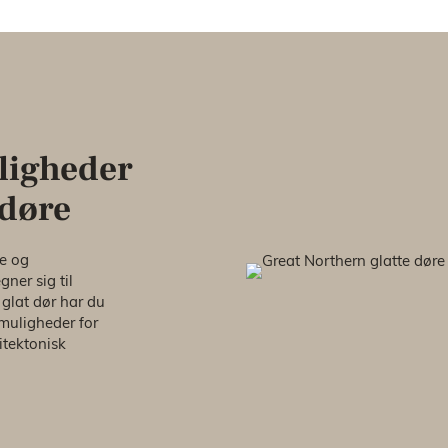
uligheder
 døre
ne og
gner sig til
 glat dør har du
muligheder for
itektonisk