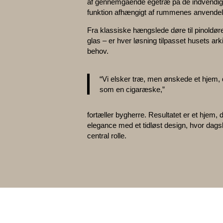
af gennemgående egetræ på de indvendige
funktion afhængigt af rummenes anvendel
Fra klassiske hængslede døre til pinoldø
glas – er hver løsning tilpasset husets ar
behov.
“Vi elsker træ, men ønskede et hjem, 
som en cigaræske,”
fortæller bygherre. Resultatet er et hjem,
elegance med et tidløst design, hvor dagsly
central rolle.