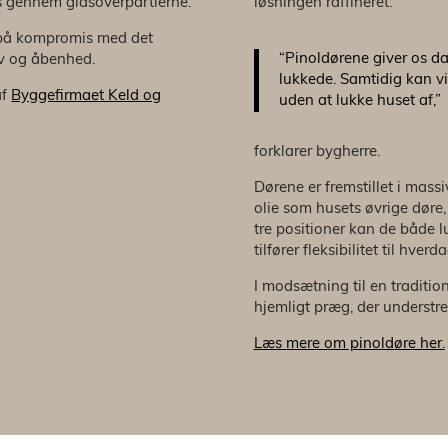
ys gennem glasoverpartierne.
løsningen raffineret:
gå på kompromis med det
“Pinoldørene giver os d
iv og åbenhed.
lukkede. Samtidig kan v
af
Byggefirmaet Keld og
uden at lukke huset af,”
forklarer bygherre.
Dørene er fremstillet i mas
olie som husets øvrige døre, 
tre positioner kan de både lu
tilfører fleksibilitet til hverd
I modsætning til en traditio
hjemligt præg, der understre
Læs mere om pinoldøre her.