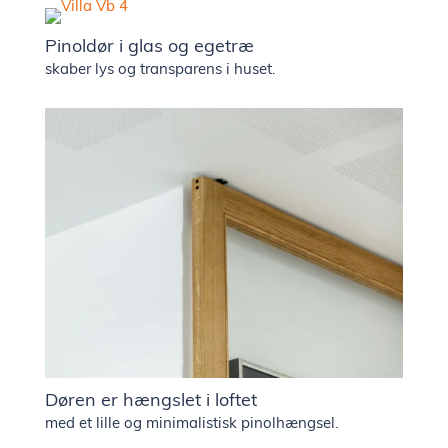
showr
Pinoldør i glas og egetræ
skaber lys og transparens i huset.
Presse 
nyhede
Kontak
Ledige
stilling
Døren er hængslet i loftet
med et lille og minimalistisk pinolhængsel.