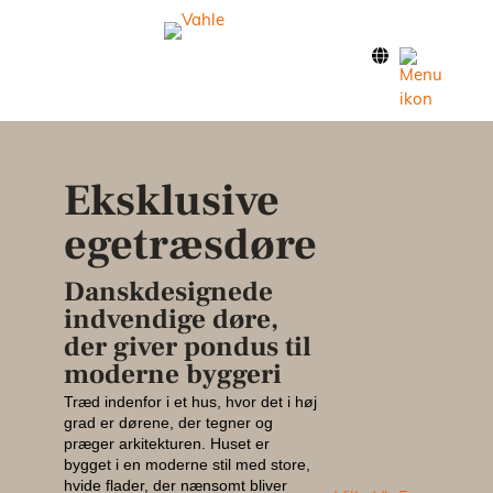
Forside
Klassis
Eksklusive
Modern
egetræsdøre
Nordic
Danskdesignede
indvendige døre,
der giver pondus til
Inspira
moderne byggeri
Træd indenfor i et hus, hvor det i høj
Facade
grad er dørene, der tegner og
præger arkitekturen. Huset er
bygget i en moderne stil med store,
Brandd
hvide flader, der nænsomt bliver