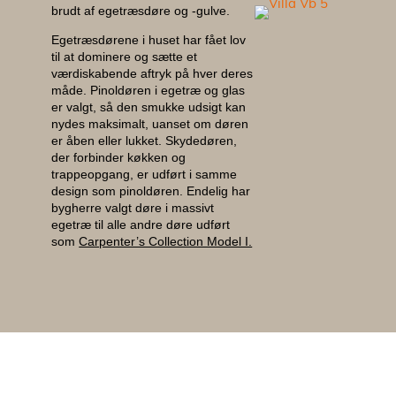
brudt af egetræsdøre og -gulve.
Egetræsdørene i huset har fået lov
Til ark
til at dominere og sætte et
værdiskabende aftryk på hver deres
måde. Pinoldøren i egetræ og glas
Bæredy
er valgt, så den smukke udsigt kan
nydes maksimalt, uanset om døren
er åben eller lukket. Skydedøren,
der forbinder køkken og
EPD
trappeopgang, er udført i samme
design som pinoldøren. Endelig har
bygherre valgt døre i massivt
Prisek
egetræ til alle andre døre udført
som
Carpenter’s Collection Model I.
Katalog
Om os
Besøg v