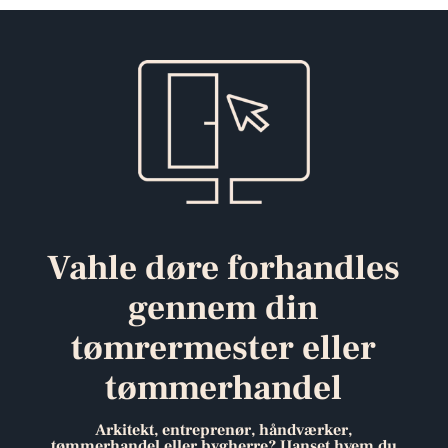
Vahle døre forhandles
gennem din
tømrermester eller
tømmerhandel
Arkitekt, entreprenør, håndværker,
tømmerhandel eller bygherre? Uanset hvem du