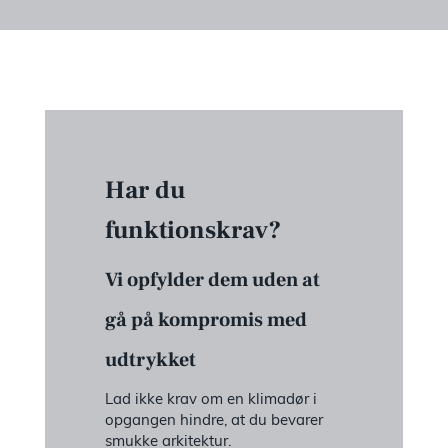
Har du
funktionskrav?
Vi opfylder dem uden at
gå på kompromis med
udtrykket
Lad ikke krav om en klimadør i
opgangen hindre, at du bevarer
smukke arkitektur.