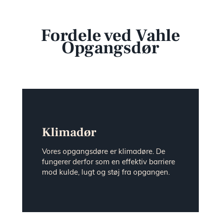
showr
Fordele ved Vahle
Opgangsdør
Presse 
nyhede
Kontak
Klimadør
Ledige
Vores opgangsdøre er klimadøre. De
stilling
fungerer derfor som en effektiv barriere
mod kulde, lugt og støj fra opgangen.