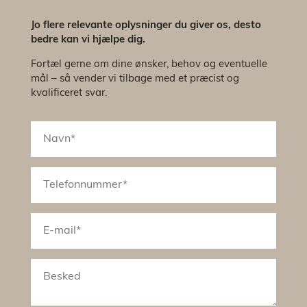
Jo flere relevante oplysninger du giver os, desto
bedre kan vi hjælpe dig.
Fortæl gerne om dine ønsker, behov og eventuelle
mål – så vender vi tilbage med et præcist og
kvalificeret svar.