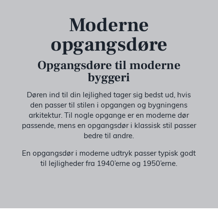
Moderne
Til ark
opgangsdøre
Bæredy
Opgangsdøre til moderne
byggeri
EPD
Døren ind til din lejlighed tager sig bedst ud, hvis
den passer til stilen i opgangen og bygningens
arkitektur. Til nogle opgange er en moderne dør
Prisek
passende, mens en opgangsdør i klassisk stil passer
bedre til andre.
Katalog
En opgangsdør i moderne udtryk passer typisk godt
til lejligheder fra 1940’erne og 1950’erne.
Om os
Besøg v