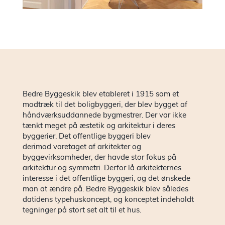
showr
Presse 
nyhede
Bedre Byggeskik blev etableret i 1915 som et
modtræk til det boligbyggeri, der blev bygget af
Kontak
håndværksuddannede bygmestrer. Der var ikke
tænkt meget på æstetik og arkitektur i deres
byggerier. Det offentlige byggeri blev
Ledige
derimod varetaget af arkitekter og
byggevirksomheder, der havde stor fokus på
stilling
arkitektur og symmetri. Derfor lå arkitekternes
interesse i det offentlige byggeri, og det ønskede
man at ændre på. Bedre Byggeskik blev således
datidens typehuskoncept, og konceptet indeholdt
tegninger på stort set alt til et hus.