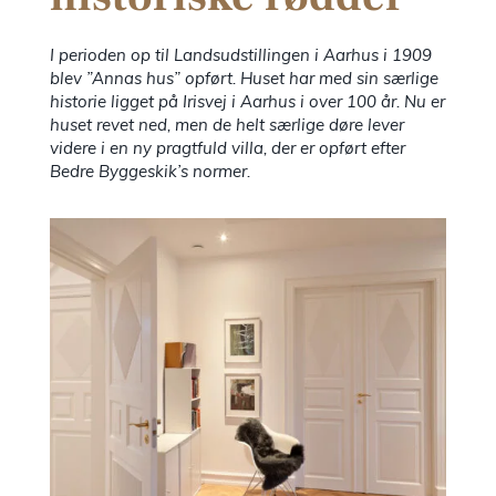
I perioden op til Landsudstillingen i Aarhus i 1909
Til ark
blev ”Annas hus” opført. Huset har med sin særlige
historie ligget på Irisvej i Aarhus i over 100 år. Nu er
huset revet ned, men de helt særlige døre lever
Bæredy
videre i en ny pragtfuld villa, der er opført efter
Bedre Byggeskik’s normer.
EPD
Prisek
Katalog
Om os
Besøg v