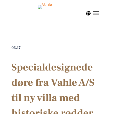
Forside
Klassis
Modern
03.17
Nordic
Specialdesignede
døre fra Vahle A/S
Inspira
til ny villa med
Facade
historiske rødder
Brandd