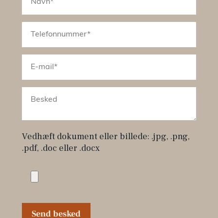
Vedhæft dokument eller billede: .jpg, .png,
.pdf, .doc eller .docx
Send besked