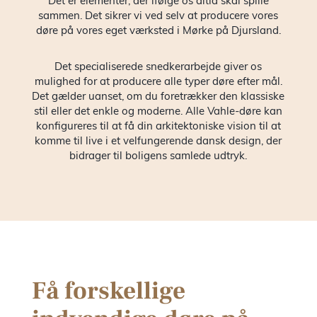
Det er elementer, der ifølge os altid skal spille
sammen. Det sikrer vi ved selv at producere vores
showr
døre på vores eget værksted i Mørke på Djursland.
Det specialiserede snedkerarbejde giver os
Presse 
mulighed for at producere alle typer døre efter mål.
Det gælder uanset, om du foretrækker den klassiske
nyhede
stil eller det enkle og moderne. Alle Vahle-døre kan
konfigureres til at få din arkitektoniske vision til at
komme til live i et velfungerende dansk design, der
Kontak
bidrager til boligens samlede udtryk.
Ledige
stilling
Få forskellige