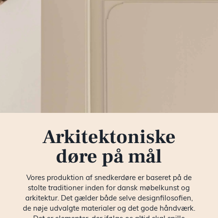
Til ark
Bæredy
EPD
Prisek
Arkitektoniske
døre på mål
Katalog
Vores produktion af snedkerdøre er baseret på de
Om os
stolte traditioner inden for dansk møbelkunst og
arkitektur. Det gælder både selve designfilosofien,
de nøje udvalgte materialer og det gode håndværk.
Besøg v